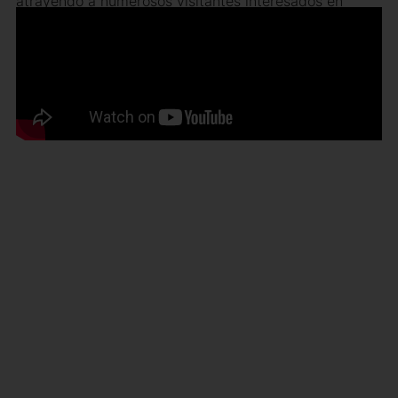
atrayendo a numerosos visitantes interesados en
optimizar sus cadenas de suministro. Además,
establecimos alianzas estratégicas con líderes de la
industria, fortaleciendo nuestra red de contactos y
explorando nuevas oportunidades de negocio.