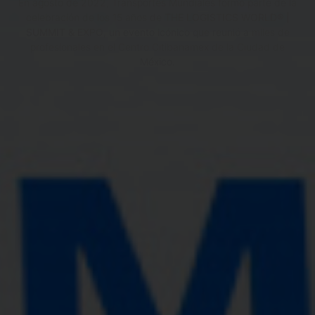
En agosto de 2022, Transportes Mundiales formó parte de la
celebración de los 15 años de
THE LOGISTICS WORLD® |
SUMMIT & EXPO
, un evento icónico que reunió a miles de
profesionales en el Centro Citibanamex de la Ciudad de
México.