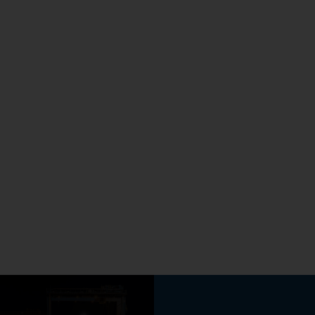
permite trasladarla
de forma segura al
destino requerido,
cumpliendo con los
requisitos
aplicables y
buscando la
satisfacción de
nuestros clientes.
La mejora continua
es parte
fundamental de
nuestro sistema de
Gestión.