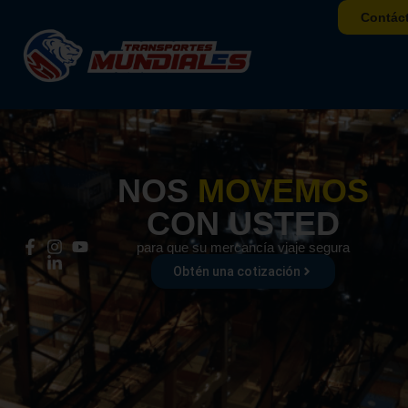
Contác
Inicio
NOS
MOVEMOS
CON USTED
para que su mercancía viaje segura
Obtén una cotización